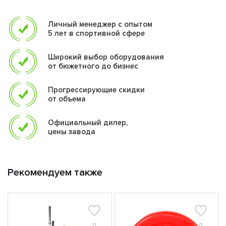
ограниченном пространстве. Он сочетает в себе
профессиональное качество, прочность и
Личный менеджер с опытом
функциональность, оставаясь при этом более компактным.
5 лет в спортивной сфере
При помощи грифа можно выполнять различные жимы, тяги
и приседаний.
Широкий выбор оборудования
от бюжетного до бизнес
Длина грифа
1250 мм
Прогрессирующие скидки
Диаметр посадочной
от объема
50 мм
втулки
Расстояние между
Официальный дилер,
870 мм
цены завода
втулками
Диаметр хвата
28 мм
Посадочное место
160 мм
Рекомендуем также
Вес
9,5 кг
Замки
пружины
конструкционная
Материал
сталь