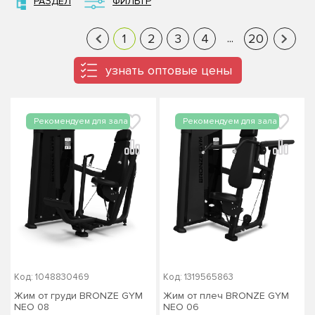
РАЗДЕЛ
ФИЛЬТР
...
1
2
3
4
20
‹
›
узнать оптовые цены
Код: 1048830469
Код: 1319565863
Жим от груди BRONZE GYM
Жим от плеч BRONZE GYM
NEO 08
NEO 06