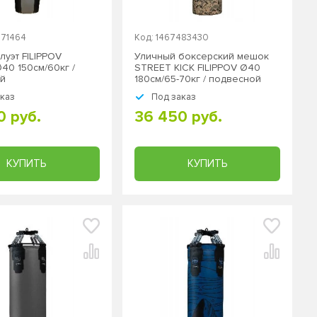
071464
Код: 1467483430
уэт FILIPPOV
Уличный боксерский мешок
40 150см/60кг /
STREET KICK FILIPPOV Ø40
й
180см/65-70кг / подвесной
аказ
Под заказ
0 руб.
36 450 руб.
КУПИТЬ
КУПИТЬ