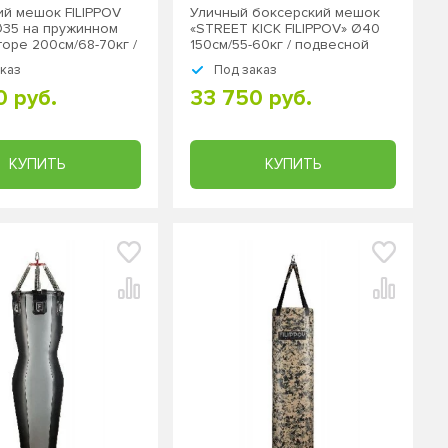
ий мешок FILIPPOV
Уличный боксерский мешок
35 на пружинном
«STREET KICK FILIPPOV» Ø40
оре 200см/68-70кг /
150см/55-60кг / подвесной
й
аказ
Под заказ
0 руб.
33 750 руб.
КУПИТЬ
КУПИТЬ