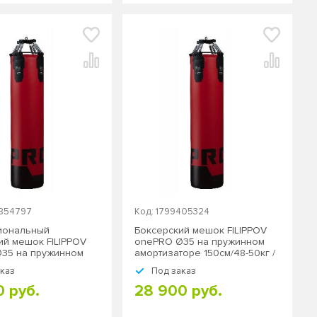
2854797
Код: 1799405324
иональный
Боксерский мешок FILIPPOV
ий мешок FILIPPOV
onePRO Ø35 на пружинном
35 на пружинном
амортизаторе 150см/48-50кг /
оре 130см/43-45кг /
подвесной
аказ
Под заказ
й
0 руб.
28 900 руб.