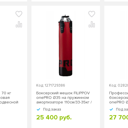
Код: 1271729386
Код: 028
 70 кг
Боксерский мешок FILIPPOV
Професс
новая
onePRO Ø35 на пружинном
боксерск
подвесной
амортизаторе 110см/33-35кг /
onePRO Ø
подвесной
амортизат
Под заказ
Под з
подвесно
25 400 руб.
27 70