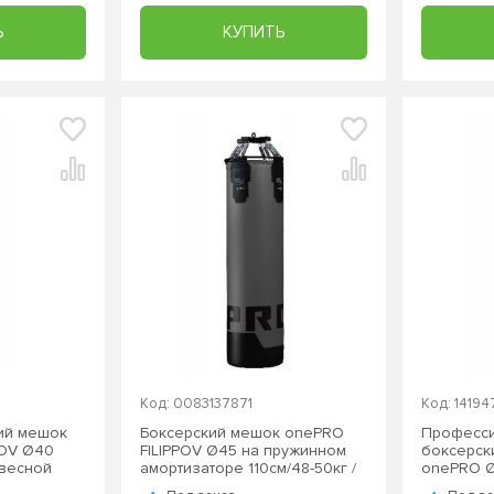
Ь
КУПИТЬ
Код: 0083137871
Код: 1419
ий мешок
Боксерский мешок onePRO
Професс
POV Ø40
FILIPPOV Ø45 на пружинном
боксерск
двесной
амортизаторе 110см/48-50кг /
onePRO Ø
подвесной
амортизат