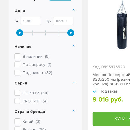
Цена
от
до
Наличие
В наличии (
5
)
По запросу (
1
)
Код: 0995976528
Под заказ (
32
)
Мешок боксерский
920х250 мм (рези
Серия
крошка) ЗС-691 / 
Под заказ
FILIPPOV
(
34
)
9 016 руб.
PROFI-FIT
(
4
)
Страна бренда
КУПИТ
Китай (
3
)
Россия (
34
)