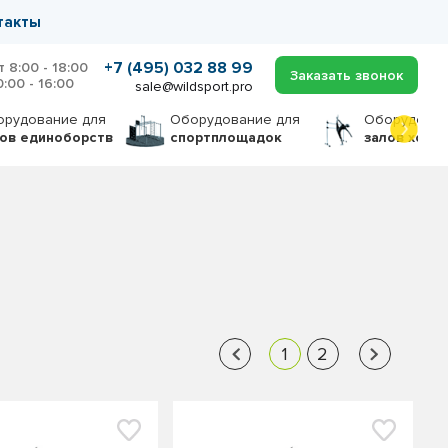
такты
+7 (495) 032 88 99
т 8:00 - 18:00
Заказать звонок
0:00 - 16:00
sale@wildsport.pro
орудование
для
Оборудование
для
Оборудова
лов единоборств
спортплощадок
залов хоре
1
2
‹
›