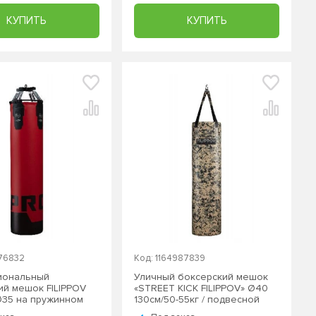
КУПИТЬ
КУПИТЬ
476832
Код: 1164987839
иональный
Уличный боксерский мешок
ий мешок FILIPPOV
«STREET KICK FILIPPOV» Ø40
35 на пружинном
130см/50-55кг / подвесной
оре 180см/58-60кг /