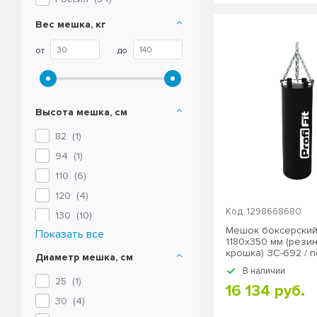
Вес мешка, кг
от
до
Высота мешка, см
82 (
1
)
94 (
1
)
110 (
6
)
120 (
4
)
Код: 1298668680
130 (
10
)
Мешок боксерский
Показать все
150 (
9
)
1180х350 мм (рези
крошка) ЗС-692 / 
180 (
6
)
Диаметр мешка, см
В наличии
200 (
2
)
25 (
1
)
16 134 руб.
30 (
4
)