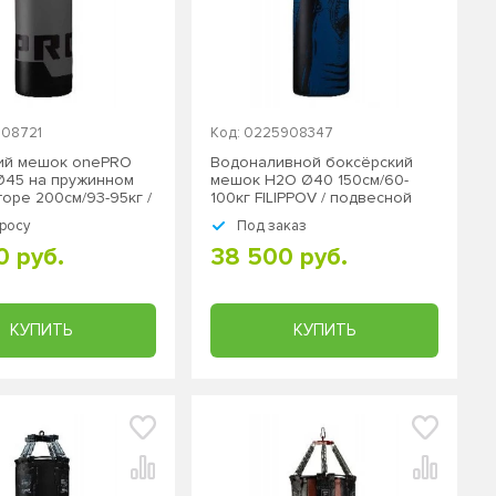
108721
Код: 0225908347
ий мешок onePRO
Водоналивной боксёрский
 Ø45 на пружинном
мешок H2O Ø40 150см/60-
оре 200см/93-95кг /
100кг FILIPPOV / подвесной
й
росу
Под заказ
0 руб.
38 500 руб.
КУПИТЬ
КУПИТЬ