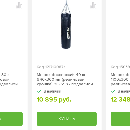
Код: 1217100674
Код: 1503
 30 кг
Мешок боксерский 40 кг
Мешок бо
новая
940х300 мм (резиновая
1100х300
подвесной
крошка) ЗС-693 / подвесной
резинова
ZS-1297 /
В наличии
В нали
10 895 руб.
12 348
Ь
КУПИТЬ