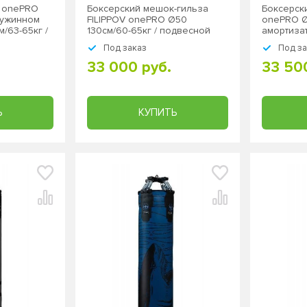
к onePRO
Боксерский мешок-гильза
Боксерск
ружинном
FILIPPOV onePRO Ø50
onePRO Ø
/63-65кг /
130см/60-65кг / подвесной
амортизат
подвесно
Под заказ
Под з
33 000 руб.
33 50
Ь
КУПИТЬ