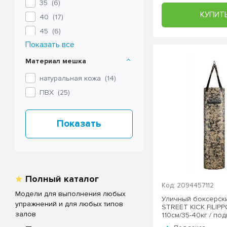
35 (
6
)
КУПИТ
40 (
17
)
45 (
6
)
Показать все
50 (
3
)
60 (
2
)
Материал мешка
натуральная кожа (
14
)
ПВХ (
25
)
Полный каталог
Код: 2094457112
Модели для выполнения любых
Уличный боксерск
упражнений и для любых типов
STREET KICK FILIP
залов
110см/35-40кг / по