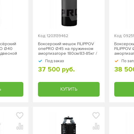
Код: 1203139462
Код: 0925
сёрский
Боксерский мешок FILIPPOV
Боксерск
2O Ø40
onePRO Ø45 на пружинном
FILIPPOV
подвесной
амортизаторе 180см/83-85кг /
амортизат
подвесной
подвесно
Под заказ
По зап
37 500 руб.
38 50
Ь
КУПИТЬ