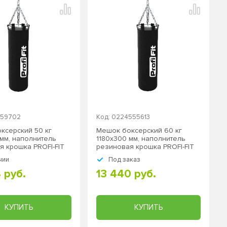
959702
Код: 0224555613
ксерский 50 кг
Мешок боксерский 60 кг
 мм, наполнитель
1180х300 мм, наполнитель
я крошка PROFI-FIT
резиновая крошка PROFI-FIT
 подвесной
ZS-1298 / подвесной
чии
Под заказ
 руб.
13 440 руб.
КУПИТЬ
КУПИТЬ