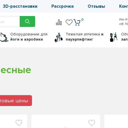
3D-расстановки
Рассрочка
Отзывы
Кон
пн-п
0
сб 1
Оборудование
для
Тяжелая атлетика
и
Об
йоги и аэробики
пауэрлифтин
г
за
весные
птовые цены