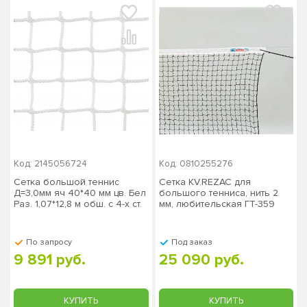
Код: 2145056724
Код: 0810255276
Сетка большой теннис
Сетка KV.REZAC для
Д=3,0мм яч 40*40 мм цв. Бел
большого тенниса, нить 2
Раз. 1,07*12,8 м обш. с 4-х ст.
мм, любительская ГТ-359
верх лента 5 см ПП ЗС-373
По запросу
Под заказ
9 891 руб.
25 090 руб.
КУПИТЬ
КУПИТЬ