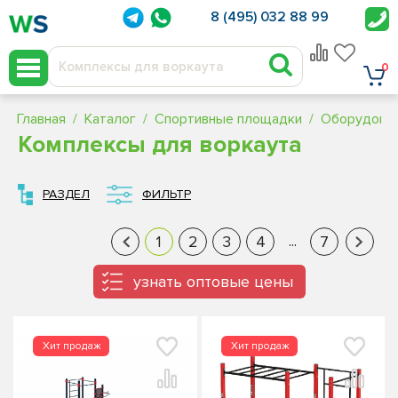
8 (495) 032 88 99
0
Главная
Каталог
Спортивные площадки
Оборудован
Комплексы для воркаута
РАЗДЕЛ
ФИЛЬТР
...
1
2
3
4
7
‹
›
узнать оптовые цены