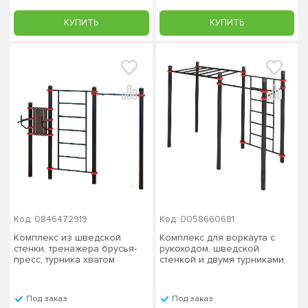
КУПИТЬ
КУПИТЬ
Код: 0846472919
Код: 0058660681
Комплекс из шведской
Комплекс для воркаута с
стенки, тренажера брусья-
рукоходом, шведской
пресс, турника хватом
стенкой и двумя турниками,
«молоток» PAW-63, столб
столб 76х3 мм
89х3 мм
Под заказ
Под заказ