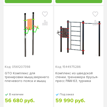
Код: 0561207398
Код: 1544975286
GTO Комплекс для
Комплекс из шведской
тренировки мышц верхнего
стенки, тренажера брусья-
плечевого пояса и мышц
пресс PAW-63, турника
брюшного пресса
хватом «молоток» PAW-63,
Zavodsporta
столб 76х3 мм
В наличии
Под заказ
56 680 руб.
59 990 руб.