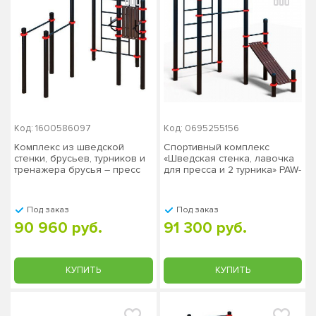
Код: 1600586097
Код: 0695255156
Комплекс из шведской
Спортивный комплекс
стенки, брусьев, турников и
«Шведская стенка, лавочка
тренажера брусья – пресс
для пресса и 2 турника» PAW-
PAW-53, столб 76х3 мм
48, столб 108х3,5 мм СТ-404
Под заказ
Под заказ
90 960 руб.
91 300 руб.
КУПИТЬ
КУПИТЬ