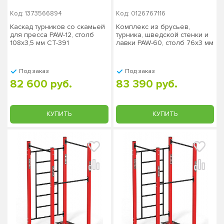
Код: 1373566894
Код: 0126767116
Каскад турников со скамьей
Комплекс из брусьев,
для пресса PAW-12, столб
турника, шведской стенки и
108х3,5 мм СТ-391
лавки PAW-60, столб 76х3 мм
Под заказ
Под заказ
82 600 руб.
83 390 руб.
КУПИТЬ
КУПИТЬ