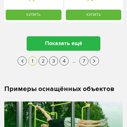
КУПИТЬ
КУПИТЬ
Показать ещё
‹
1
2
3
4
...
7
›
Примеры оснащённых объектов