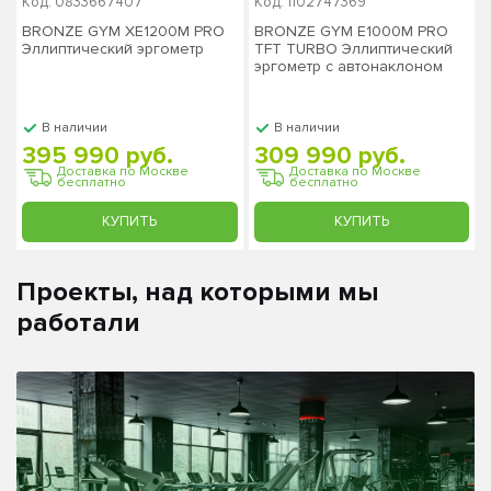
Код: 0833667407
Код: 1102747369
BRONZE GYM XE1200M PRO
BRONZE GYM E1000M PRO
Эллиптический эргометр
TFT TURBO Эллиптический
эргометр с автонаклоном
коммерческий
В наличии
В наличии
395 990 руб.
309 990 руб.
Доставка по Москве
Доставка по Москве
бесплатно
бесплатно
КУПИТЬ
КУПИТЬ
Проекты, над которыми мы
работали