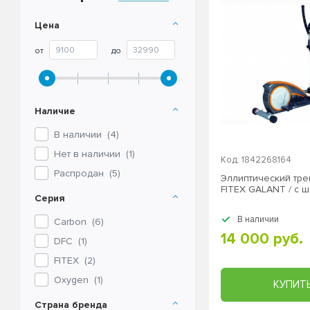
Цена
от
до
Наличие
В наличии (
4
)
Нет в наличии (
1
)
Код: 1842268164
Распродан (
5
)
Эллиптический тр
FITEX GALANT / с 
Серия
В наличии
Carbon
(
6
)
14 000 руб.
DFC
(
1
)
FITEX
(
2
)
Oxygen
(
1
)
КУПИТ
Страна бренда