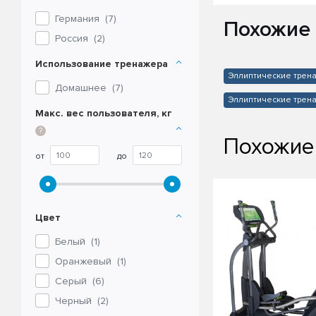
Германия (
7
)
Похожие
Россия (
2
)
Использование тренажера
Эллиптические трен
Домашнее (
7
)
Эллиптические трена
Макс. вес пользователя, кг
?
Похожие
от
до
Цвет
Белый (
1
)
Оранжевый (
1
)
Серый (
6
)
Черный (
2
)