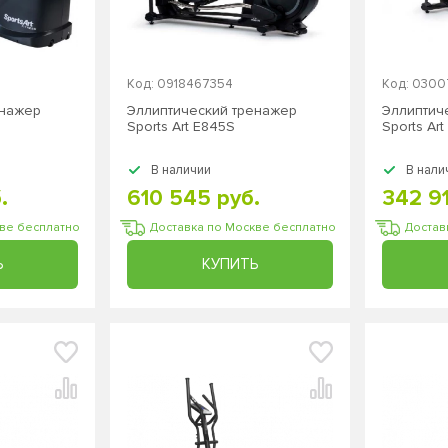
Код: 0918467354
Код: 0300
енажер
Эллиптический тренажер
Эллиптич
Sports Art E845S
Sports Ar
В наличии
В нали
.
610 545 руб.
342 91
кве бесплатно
Доставка по Москве бесплатно
Достав
Ь
КУПИТЬ