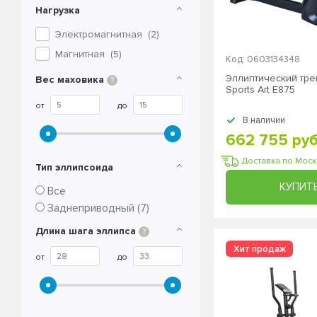
Нагрузка
Электромагнитная (
2
)
Магнитная (
5
)
Код: 0603134348
Эллиптический тр
Вес маховика
?
Sports Art Е875
от
до
В наличии
662 755 руб
Доставка по Мос
Тип эллипсоида
КУПИТ
Все
Заднеприводный (
7
)
Длина шага эллипса
?
от
до