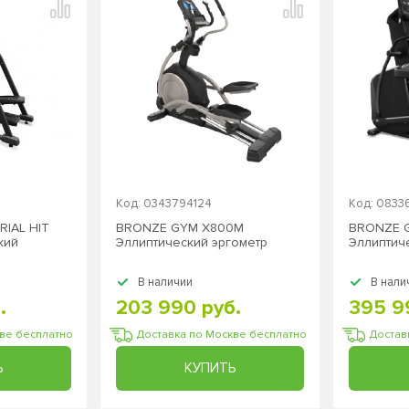
Код: 0343794124
Код: 083
IAL HIT
BRONZE GYM X800M
BRONZE 
кий
Эллиптический эргометр
Эллиптич
В наличии
В нали
.
203 990 руб.
395 9
кве бесплатно
Доставка по Москве бесплатно
Достав
Ь
КУПИТЬ