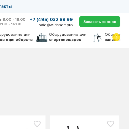
такты
+7 (495) 032 88 99
т 8:00 - 18:00
Заказать звонок
0:00 - 16:00
sale@wildsport.pro
орудование
для
Оборудование
для
Оборудова
лов единоборств
спортплощадок
залов хоре