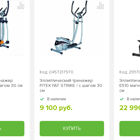
Код: 0457217970
Код: 21317
енажер
Эллиптический тренажер
Эллиптич
шагом 30 см
FITEX FAT STRIKE / с шагом 30
E510 магн
см
см
В наличии
В нали
9 100 руб.
22 99
Ь
КУПИТЬ