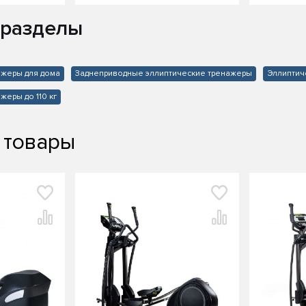
 разделы
ажеры для дома
Заднеприводные эллиптические тренажеры
Эллиптич
жеры до 110 кг
 товары