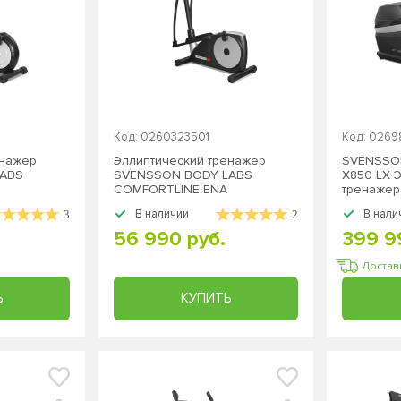
Код: 0260323501
Код: 026
енажер
Эллиптический тренажер
SVENSSON
LABS
SVENSSON BODY LABS
X850 LX 
COMFORTLINE ENA
тренажер
В наличии
В нали
3
2
56 990 руб.
399 9
Достав
Ь
КУПИТЬ