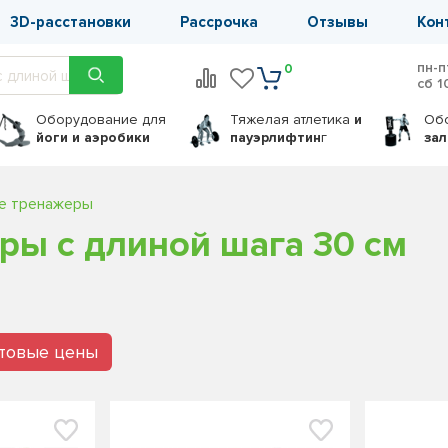
3D-расстановки
Рассрочка
Отзывы
Кон
пн-п
0
сб 1
Оборудование
для
Тяжелая атлетика
и
Об
йоги и аэробики
пауэрлифтин
г
за
е тренажеры
ры с длиной шага 30 см
птовые цены