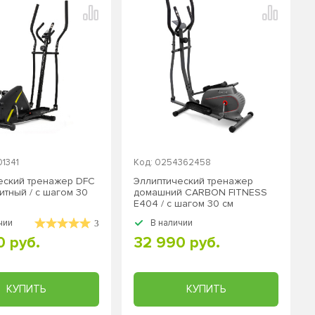
01341
Код: 0254362458
еский тренажер DFC
Эллиптический тренажер
итный / с шагом 30
домашний CARBON FITNESS
E404 / с шагом 30 см
чии
В наличии
3
0 руб.
32 990 руб.
КУПИТЬ
КУПИТЬ