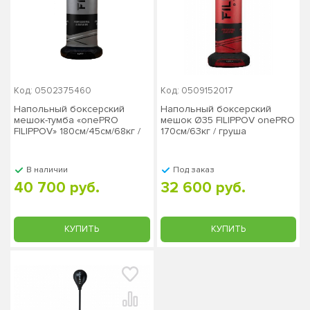
Код: 0502375460
Код: 0509152017
Напольный боксерский
Напольный боксерский
мешок-тумба «onePRO
мешок Ø35 FILIPPOV onePRO
FILIPPOV» 180см/45см/68кг /
170см/63кг / груша
груша напольная
напольная боксерская
боксерская
В наличии
Под заказ
40 700 руб.
32 600 руб.
КУПИТЬ
КУПИТЬ