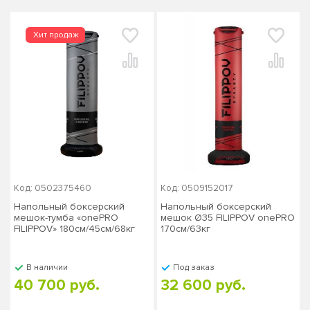
Код: 0502375460
Код: 0509152017
Напольный боксерский
Напольный боксерский
мешок-тумба «onePRO
мешок Ø35 FILIPPOV onePRO
FILIPPOV» 180см/45см/68кг
170см/63кг
В наличии
Под заказ
40 700 руб.
32 600 руб.