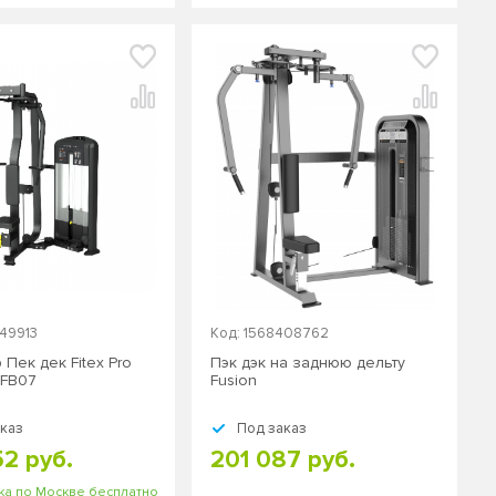
449913
Код: 1568408762
Пек дек Fitex Pro
Пэк дэк на заднюю дельту
-FB07
Fusion
аказ
Под заказ
52 руб.
201 087 руб.
ка по Москве бесплатно