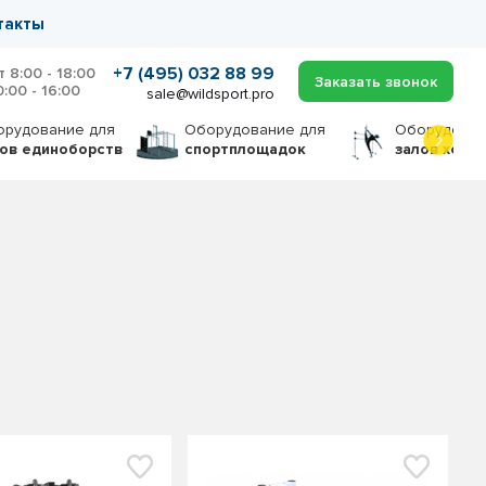
такты
+7 (495) 032 88 99
т 8:00 - 18:00
Заказать звонок
0:00 - 16:00
sale@wildsport.pro
орудование
для
Оборудование
для
Оборудова
лов единоборств
спортплощадок
залов хоре