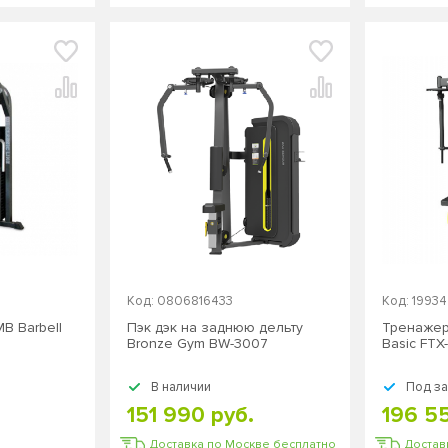
Код: 0806816433
Код: 1993
B Barbell
Пэк дэк на заднюю дельту
Тренажер 
Bronze Gym BW-3007
Basic FTX
В наличии
Под з
151 990 руб.
196 5
Доставка по Москве бесплатно
Достав