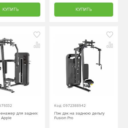
КУПИТЬ
КУПИТЬ
579332
Код: 0972388942
тренажер для задних
Пэк дэк на заднюю дельту
i Apple
Fusion Pro