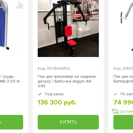
Код: 0578948352
Код: 2141
/ грудь-
Пэк дэк тренажер на заднюю
Пэк дэк н
 MB 3.09 N
дельту / Бабочка Axgym AX-
Баттерфл
045
Под заказ
По зап
136 300 руб.
74 99
Достав
Ь
КУПИТЬ