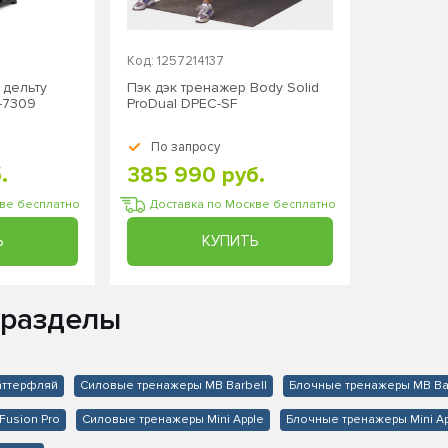
Код: 1257214137
 дельту
Пэк дэк тренажер Body Solid
X-7309
ProDual DPEC-SF
По запросу
.
385 990 руб.
кве бесплатно
Доставка по Москве бесплатно
Ь
КУПИТЬ
 разделы
аттерфляй
Силовые тренажеры MB Barbell
Блочные тренажеры MB Ba
Fusion Pro
Силовые тренажеры Mini Apple
Блочные тренажеры Mini A