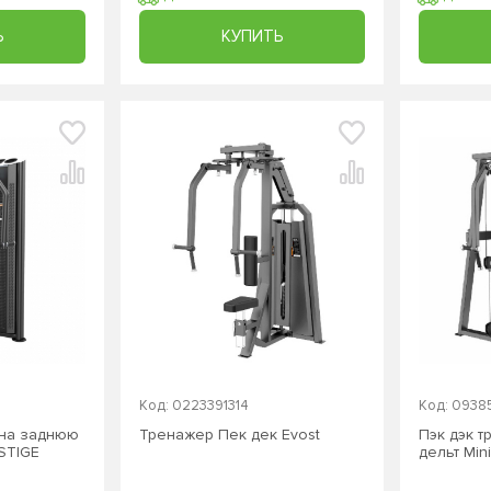
Ь
КУПИТЬ
Код: 0223391314
Код: 0938
 на заднюю
Тренажер Пек дек Evost
Пэк дэк 
ESTIGE
дельт Min