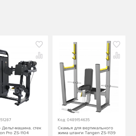
151287
Код: 0489154635
 Дельт-машина, стек
Скамья для вертикального
ion Pro ZS-1104
жима штанги Tangen ZS-1139