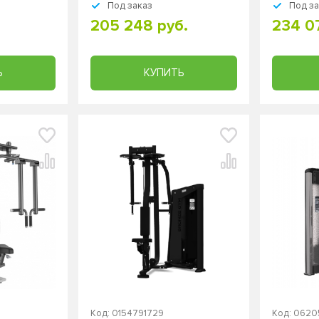
Под заказ
Под з
205 248 руб.
234 07
Ь
КУПИТЬ
Код: 0154791729
Код: 0620