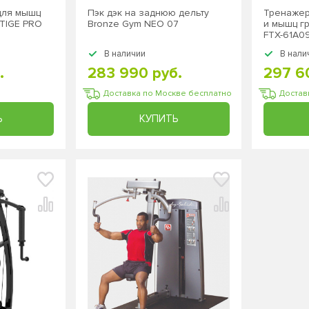
для мышц
Пэк дэк на заднюю дельту
Тренажер
STIGE PRO
Bronze Gym NEO 07
и мышц гр
FTX-61A0
В наличии
В нали
.
283 990 руб.
297 6
Доставка по Москве бесплатно
Достав
Ь
КУПИТЬ