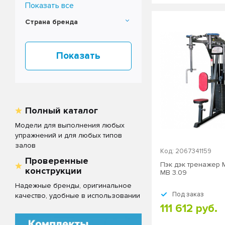
Показать все
Fitex Pro Optima
(
1
)
Fitex Pro Status
(
2
)
Страна бренда
Fusion
(
1
)
Fusion Pro
(
1
)
MB Barbell
(
2
)
Mini Apple
(
1
)
PRESTIGE
(
1
)
PRESTIGE PRO
(
1
)
Полный каталог
Модели для выполнения любых
упражнений и для любых типов
залов
Код: 2067341159
Проверенные
Пэк дэк тренажер M
конструкции
MB 3.09
Надежные бренды, оригинальное
Под заказ
качество, удобные в использовании
111 612 руб.