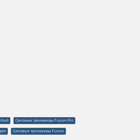
rbell
Силовые тренажеры Fusion Pro
pple
Силовые тренажеры Fusion