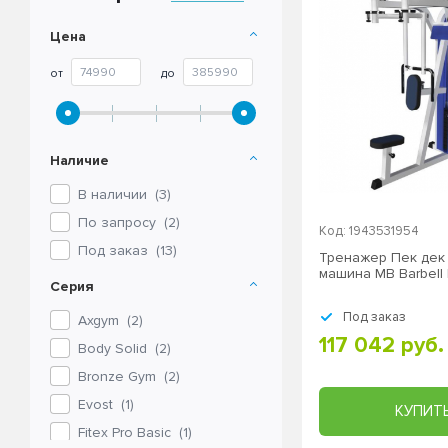
Цена
от
до
Наличие
В наличии (
3
)
По запросу (
2
)
Код: 1943531954
Под заказ (
13
)
Тренажер Пек дек 
машина MB Barbell
Серия
Под заказ
Axgym
(
2
)
117 042 руб.
Body Solid
(
2
)
Bronze Gym
(
2
)
Evost
(
1
)
КУПИТ
Fitex Pro Basic
(
1
)