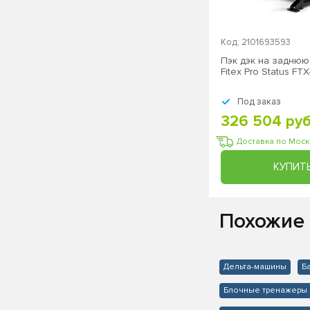
Код: 2101693593
Пэк дэк на заднюю
Fitex Pro Status FT
Под заказ
326 504 руб
Доставка по Мос
КУПИТ
Похожие
Дельта-машины
Б
Блочные тренажеры 