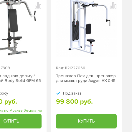
337309
Код: 1121227066
а заднюю дельту /
Тренажер Пек дек - тренажер
яй Body Solid GPM-65
для мышц груди Axgym AX-045
росу
Под заказ
0 руб.
99 800 руб.
ка по Москве бесплатно
КУПИТЬ
КУПИТЬ