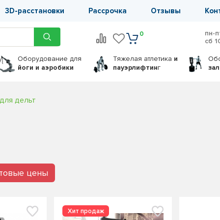
3D-расстановки
Рассрочка
Отзывы
Кон
пн-п
0
сб 1
Оборудование
для
Тяжелая атлетика
и
Об
йоги и аэробики
пауэрлифтин
г
за
для дельт
птовые цены