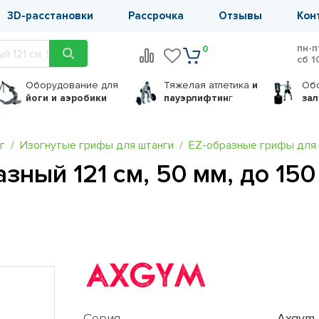
3D-расстановки
Рассрочка
Отзывы
Кон
пн-п
0
сб 1
Оборудование
для
Тяжелая атлетика
и
Об
йоги и аэробики
пауэрлифтин
г
за
г
Изогнутые грифы для штанги
EZ-образные грифы для
ный 121 см, 50 мм, до 150 
Серия
Axgym