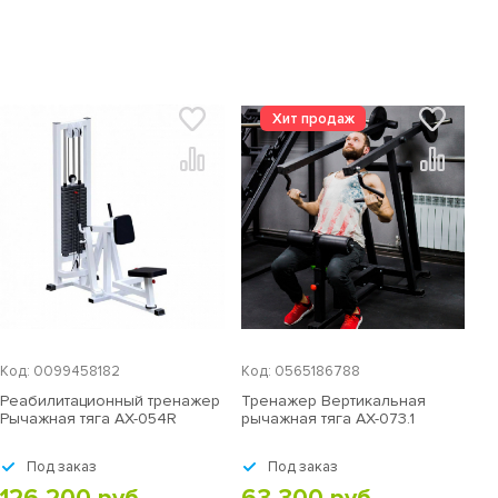
Код: 0099458182
Код: 0565186788
Реабилитационный тренажер
Тренажер Вертикальная
Рычажная тяга AX-054R
рычажная тяга AX-073.1
Под заказ
Под заказ