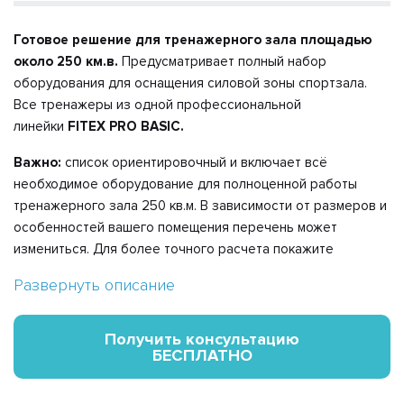
Готовое решение для тренажерного зала площадью
около 250 км.в.
Предусматривает полный набор
оборудования для оснащения силовой зоны спортзала.
Все тренажеры из одной профессиональной
линейки
FITEX PRO BASIC.
Важно:
список ориентировочный и включает всё
необходимое оборудование для полноценной работы
тренажерного зала 250 кв.м. В зависимости от размеров и
особенностей вашего помещения перечень может
измениться. Для более точного расчета покажите
менеджеру план вашего зала.
Развернуть описание
Список оборудования:
Получить консультацию
Комплектация
Количество
БЕСПЛАТНО
Скамейка Скотта Fitex Pro Basic
FTX-FB44