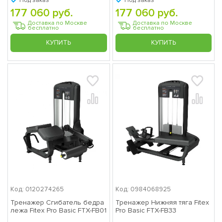
Под заказ
Под заказ
Тренажер Комбинированный
177 060 руб.
177 060 руб.
станок с разгружением
Доставка по Москве
Доставка по Москве
бесплатно
бесплатно
(Гравитрон) Fitex Pro Basic FTX-
FB09
КУПИТЬ
КУПИТЬ
2013005422
1
Блочная рамка регулируемая
(кроссовер) Fitex Pro Basic FTX-
FB16
1767444466
1
Тренажер для приводящих и
отводящих мышц бедра Fitex
Pro Basic FTX-FB25
1577427553
1
Тренажер Верхняя тяга
рычажная Fitex Pro Basic FTX-
Код: 0120274265
Код: 0984068925
FB29
Тренажер Сгибатель бедра
Тренажер Нижняя тяга Fitex
1993141227
1
лежа Fitex Pro Basic FTX-FB01
Pro Basic FTX-FB33