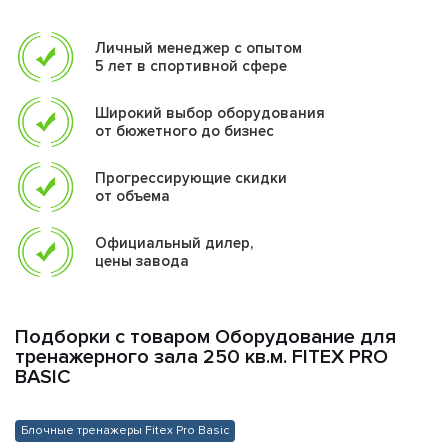
1830122487
1
Гиперэкстензия горизонтальная
Личный менеджер с опытом
Fitex Pro Basic FTX-FB94
5 лет в спортивной сфере
1851621467
1
Широкий выбор оборудования
Скамейка пресса регулируемая
от бюжетного до бизнес
Fitex Pro Basic FTX-FB37
0005346677
1
Прогрессирующие скидки
Стойка турник-брусья-пресс
от объема
Fitex Pro Basic FTX-FB80
Официальный дилер,
1750370615
1
цены завода
Скамейка горизонтальная Fitex
Pro Basic FTX-FB36
0850134301
2
Подборки с товаром Оборудование для
Скамейка регулируемая Fitex
тренажерного зала 250 кв.м. FITEX PRO
BASIC
Pro Basic FTX-FB39
1770154713
2
Рамка для приседаний с
Блочные тренажеры Fitex Pro Basic