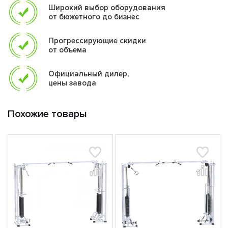
типа;
Широкий выбор оборудования
от бюжетного до бизнес
Тренажер оснащен амортизирующими подпятниками
не требующими крепления к полу.
Прогрессирующие скидки
В комплект входят следующие аксессуары:
от объема
ARV009 Рукоятка - 2шт,
Официальный дилер,
ARV075 Манжета на голень - 4шт,
цены завода
ARV007 Цепь с карабином- 2шт.
Похожие товары