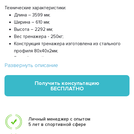
Технические характеристики:
Длина – 3599 мм;
Ширина – 610 мм;
Высота – 2292 мм;
Вес тренажера - 250кг;
Конструкция тренажера изготовлена из стального
профиля 80х40х2мм;
Грузоблочный стек тренажера состоит из
Развернуть описание
металлических обрезиненных плит весом по 5кг, и
хромированных направляющих. Изменение нагрузки
происходит при помощи металлической
Получить консультацию
иглы(фиксатора). Для приведения в движение грузов
БЕСПЛАТНО
используется трос 5 мм в пвх оплетке с усилием на
разрыв 500 кг с максимальной нагрузкой – 800кг.
Свободное вращение верхнего и нижнего блоков.
Тренажер окрашивается порошковой
Личный менеджер с опытом
термоотверждаемой краской;
5 лет в спортивной сфере
Вращение блоков на подшипниках качения закрытого