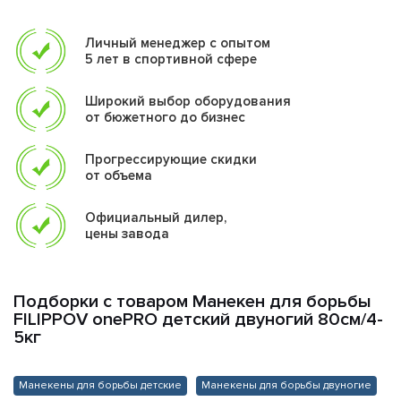
Данные манекены также подходят для домашнего и
Личный менеджер с опытом
коммерческого использования в спортивных клубах.
5 лет в спортивной сфере
Характеристики:
Широкий выбор оборудования
Цвет: красный, черный, желты, синий.
от бюжетного до бизнес
Материал: эластичный, армированный ПВХ
Наполнение: синтепух/искусственный мех
Прогрессирующие скидки
от объема
Гарантия: 12 месяцев
Официальный дилер,
цены завода
Подборки с товаром Манекен для борьбы
FILIPPOV onePRO детский двуногий 80см/4-
5кг
Манекены для борьбы детские
Манекены для борьбы двуногие