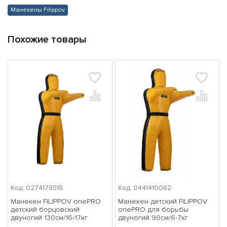
Манекены Filippov
Похожие товары
Код: 0274178518
Код: 0441410082
Манекен FILIPPOV onePRO
Манекен детский FILIPPOV
детский борцовский
onePRO для борьбы
двуногий 130см/16-17кг
двуногий 90см/6-7кг