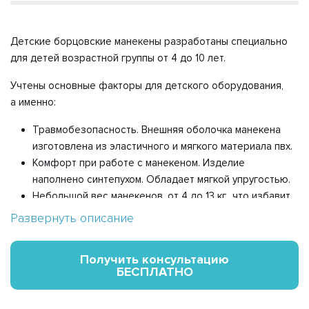
Детские борцовские манекены разработаны специально
для детей возрастной группы от 4 до 10 лет.
Учтены основные факторы для детского оборудования,
а именно:
Травмобезопасность. Внешняя оболочка манекена
изготовлена из эластичного и мягкого материала пвх.
Комфорт при работе с манекеном. Изделие
наполнено синтепухом. Обладает мягкой упругостью.
Небольшой вес манекенов, от 4 до 13 кг., что избавит
ребенка от нежелательных весовых нагрузок.
Развернуть описание
Все материалы имеют сертификаты безопасности.
Манекены имеют большой запас прочности. Изготовлены
Получить консультацию
БЕСПЛАТНО
только из качественных корейских материалов. Ваш
ребенок с удовольствием может продолжать тренировки
на дому. Либо бороться с манекеном в игровой форме.