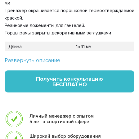
мм
Тренажер окрашивается порошковой термоотверждаемой
краской.
Резиновые ложементы для гантелей.
Торцы рамы закрыты декоративными заглушками
Длина:
1541 мм
Ширина:
669 мм
Развернуть описание
Высота:
721 мм
Вес:
50 кг
Получить консультацию
БЕСПЛАТНО
Личный менеджер с опытом
5 лет в спортивной сфере
Широкий выбор оборудования