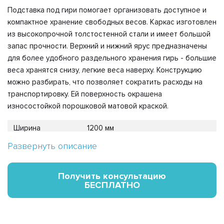
Подставка под гири помогает организовать доступное и
компактное хранение свободных весов. Каркас изготовлен
из высокопрочной толстостенной стали и имеет большой
запас прочности. Верхний и нижний ярус предназначены
для более удобного раздельного хранения гирь - большие
веса хранятся снизу, легкие веса наверху. Конструкцию
можно разбирать, что позволяет сократить расходы на
транспортировку. Ей поверхность окрашена
износостойкой порошковой матовой краской.
Ширина
1200 мм
Глубина
710 мм
Развернуть описание
Высота
745 мм
Получить консультацию
Материал
Сталь
БЕСПЛАТНО
Гарантия
12 мес.
Цвет
Черный (RAL 9005 М)
Вес
27 кг