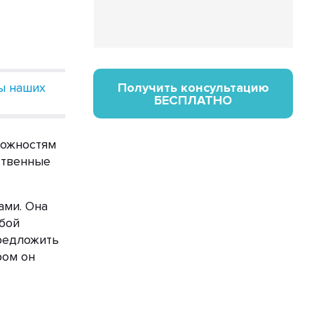
ы наших
Получить консультацию
БЕСПЛАТНО
можностям
ственные
ами. Она
бой
предложить
ром он