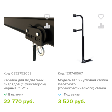
Код: 0932752058
Код: 1331748567
Каретка для подвесных
Модель №16 - угловая стойка
снарядов (с фиксатором),
балетного
черный СТ-192
(хореографического) станка
двухуровневого "Грация"
В наличии
Под заказ
черный
22 770 руб.
3 520 руб.