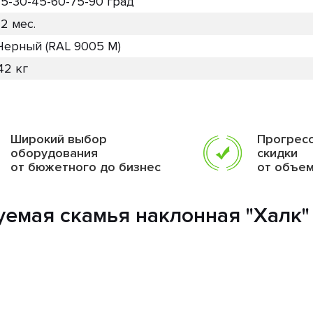
15-30-45-60-75-90 град
12 мес.
Черный (RAL 9005 М)
42 кг
Широкий выбор
Прогрес
оборудования
скидки
от бюжетного до бизнес
от объе
уемая скамья наклонная "Халк"