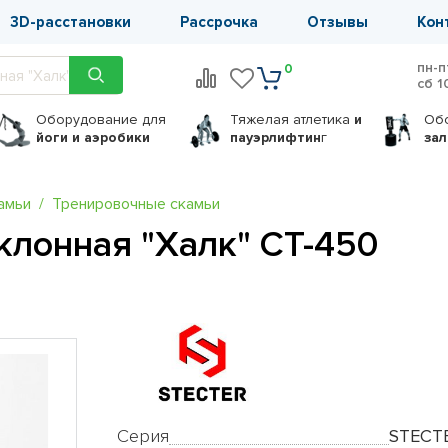
3D-расстановки
Рассрочка
Отзывы
Кон
пн-п
0
сб 1
Оборудование
для
Тяжелая атлетика
и
Об
йоги и аэробики
пауэрлифтин
г
за
амьи
Тренировочные скамьи
клонная "Халк" СТ-450
Серия
STECT