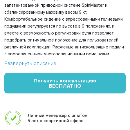
запатентованной приводной системе SpinMaster и
сбалансированному маховику весом 9 кг.
Комфортабельное сидение с впрессованными гелиевыми
подушками регулируется по высоте в 9 положениях, и
вместе с возможностью регулировки руля позволяет
подобрать оптимальное положение для пользователей
различной комплекции. Рифленые антискользящие педали
с прорезиненными многопозиционными ремешками
обеспечивают надежное сцепление на любых скоростях
Развернуть описание
педалирования. Хромированный подседельный штырь не
только защищает поверхность от царапин, но и придает
Получить консультацию
тренажеру большую внешнюю эффектность.
БЕСПЛАТНО
За показатели пульса отвечают вмонтированные в
рукоятки сенсорные датчики пульса. Велотренажер
удобно перемещать благодаря двум транспортировочным
роликам, а точное горизонтальное положение
Личный менеджер с опытом
5 лет в спортивной сфере
обеспечивают компенсаторы неровностей пола. Черно-
белый LCD-дисплей диагональю 9 см одновременно