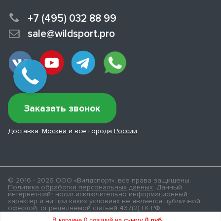
+7 (495) 032 88 99
sale@wildsport.pro
Заказать звонок
Доставка:
Москва
и все города
России
© 2016 - 2026 ООО «Вилдспорт», все права защищены.
Политика обработки персональных данных
. Данный
интернет-сайт носит исключительно информационный
характер и ни при каких условиях не является публичной
офертой, определяемой статьей 437(2) ГК РФ.
Карта сайта
В корзине 0 позиций
на сумму
0 руб.