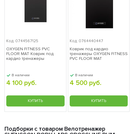
диагональю 9 см
время, дистанция, скорость,
Показания консоли
калории, обороты в мин.,
пульс, фитнес-тест (Recovery)
Общее количество
программы отсутствуют
Код: 0744567125
Код: 0764440447
программ
OXYGEN FITNESS PVC
Коврик под кардио
Тренировочные
FLOOR MAT Коврик под
тренажеры OXYGEN FITNESS
нет
кардио тренажеры
PVC FLOOR MAT
программы
203х102х0,6см
Пульсозависимые
нет
В наличии
В наличии
программы
4 100 руб.
4 500 руб.
Пользовательские
нет
программы
КУПИТЬ
КУПИТЬ
Ватт-программы
нет
8 положений магнитной
Ручной режим
регулировки
Подборки с товаром Велотренажер
Мультимедиа
нет